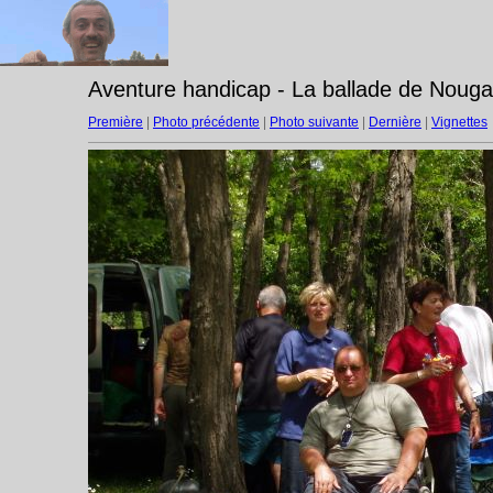
Aventure handicap - La ballade de Nouga
Première
|
Photo précédente
|
Photo suivante
|
Dernière
|
Vignettes