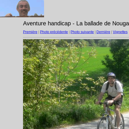
Aventure handicap - La ballade de Nouga
Première
|
Photo précédente
|
Photo suivante
|
Dernière
|
Vignettes