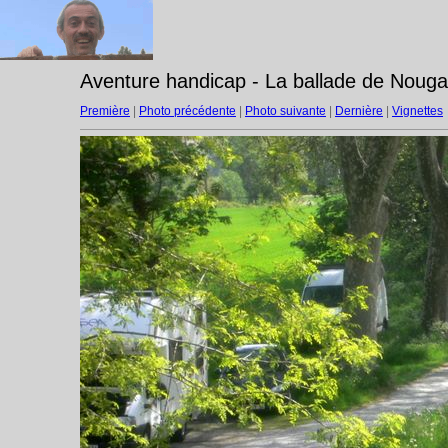
Aventure handicap - La ballade de Nouga
Première
|
Photo précédente
|
Photo suivante
|
Dernière
|
Vignettes