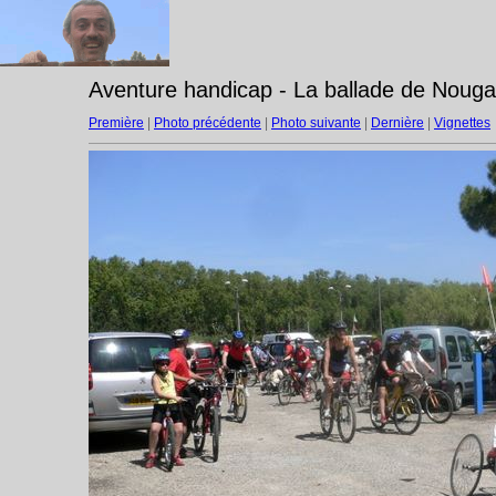
Aventure handicap - La ballade de Nouga
Première
|
Photo précédente
|
Photo suivante
|
Dernière
|
Vignettes